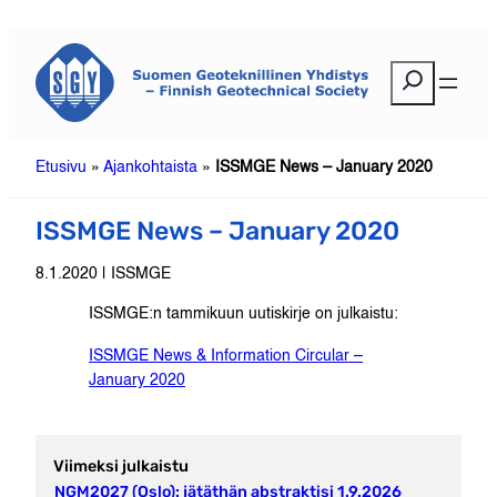
Siirry
sisältöön
E
t
s
i
Etusivu
»
Ajankohtaista
»
ISSMGE News – January 2020
ISSMGE News – January 2020
8.1.2020 | ISSMGE
ISSMGE:n tammikuun uutiskirje on julkaistu:
ISSMGE News & Information Circular –
January 2020
Viimeksi julkaistu
NGM2027 (Oslo): jätäthän abstraktisi 1.9.2026