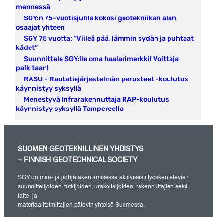
mennessä
SGY:n 75-vuotisjuhla kokosi geotekniikan alan
osaajat yhteen
SGY 75 vuotta: ”Viileä pää, lämmin sydän ja puhtaat
kädet”
Suunnittele SGY:lle oma haalarimerkki! Voittaja
palkitaan!
RASU – Rautatiejärjestelmän perusteet -koulutus
käynnistyy syksyllä
Menestyvä Infrarakennuttaja RAP-koulutus
käynnistyy syksyllä Tampereella
SUOMEN GEOTEKNILLINEN YHDISTYS
– FINNISH GEOTECHNICAL SOCIETY
SGY on maa- ja pohjarakentamisessa aktiivisesti työskentelevien
suunnittelijoiden, tutkijoiden, urakoitsijoiden, rakennuttajien sekä
laite- ja
materiaalitoimittajien pätevin yhteisö Suomessa.