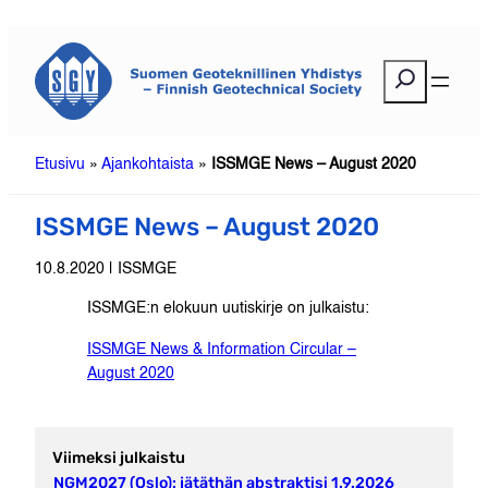
Siirry
sisältöön
E
t
s
i
Etusivu
»
Ajankohtaista
»
ISSMGE News – August 2020
ISSMGE News – August 2020
10.8.2020 | ISSMGE
ISSMGE:n elokuun uutiskirje on julkaistu:
ISSMGE News & Information Circular –
August 2020
Viimeksi julkaistu
NGM2027 (Oslo): jätäthän abstraktisi 1.9.2026