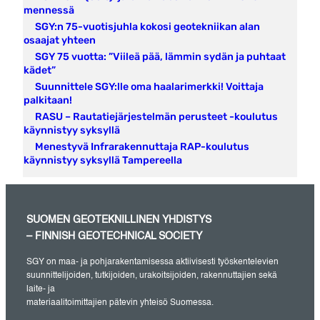
mennessä
SGY:n 75-vuotisjuhla kokosi geotekniikan alan
osaajat yhteen
SGY 75 vuotta: ”Viileä pää, lämmin sydän ja puhtaat
kädet”
Suunnittele SGY:lle oma haalarimerkki! Voittaja
palkitaan!
RASU – Rautatiejärjestelmän perusteet -koulutus
käynnistyy syksyllä
Menestyvä Infrarakennuttaja RAP-koulutus
käynnistyy syksyllä Tampereella
SUOMEN GEOTEKNILLINEN YHDISTYS
– FINNISH GEOTECHNICAL SOCIETY
SGY on maa- ja pohjarakentamisessa aktiivisesti työskentelevien
suunnittelijoiden, tutkijoiden, urakoitsijoiden, rakennuttajien sekä
laite- ja
materiaalitoimittajien pätevin yhteisö Suomessa.