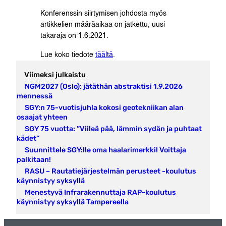
Konferenssin siirtymisen johdosta myös
artikkelien määräaikaa on jatkettu, uusi
takaraja on 1.6.2021.
Lue koko tiedote
täältä
.
Viimeksi julkaistu
NGM2027 (Oslo): jätäthän abstraktisi 1.9.2026
mennessä
SGY:n 75-vuotisjuhla kokosi geotekniikan alan
osaajat yhteen
SGY 75 vuotta: ”Viileä pää, lämmin sydän ja puhtaat
kädet”
Suunnittele SGY:lle oma haalarimerkki! Voittaja
palkitaan!
RASU – Rautatiejärjestelmän perusteet -koulutus
käynnistyy syksyllä
Menestyvä Infrarakennuttaja RAP-koulutus
käynnistyy syksyllä Tampereella