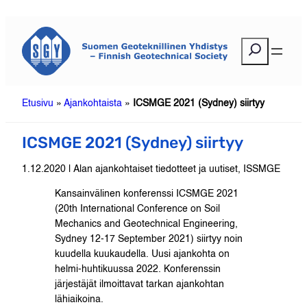
Siirry
sisältöön
E
t
s
i
Etusivu
»
Ajankohtaista
»
ICSMGE 2021 (Sydney) siirtyy
ICSMGE 2021 (Sydney) siirtyy
1.12.2020 | Alan ajankohtaiset tiedotteet ja uutiset, ISSMGE
Kansainvälinen konferenssi ICSMGE 2021
(20th International Conference on Soil
Mechanics and Geotechnical Engineering,
Sydney 12-17 September 2021) siirtyy noin
kuudella kuukaudella. Uusi ajankohta on
helmi-huhtikuussa 2022. Konferenssin
järjestäjät ilmoittavat tarkan ajankohtan
lähiaikoina.