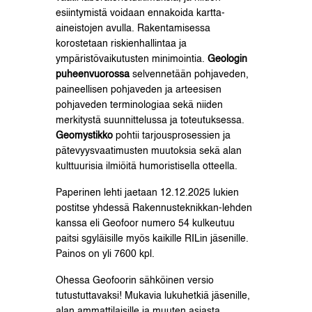
esiintymistä voidaan ennakoida kartta-
aineistojen avulla. Rakentamisessa
korostetaan riskienhallintaa ja
ympäristövaikutusten minimointia.
Geologin
puheenvuorossa
selvennetään pohjaveden,
paineellisen pohjaveden ja arteesisen
pohjaveden terminologiaa sekä niiden
merkitystä suunnittelussa ja toteutuksessa.
Geomystikko
pohtii tarjousprosessien ja
pätevyysvaatimusten muutoksia sekä alan
kulttuurisia ilmiöitä humoristisella otteella.
Paperinen lehti jaetaan 12.12.2025 lukien
postitse yhdessä Rakennusteknikkan-lehden
kanssa eli Geofoor numero 54 kulkeutuu
paitsi sgyläisille myös kaikille RILin jäsenille.
Painos on yli 7600 kpl.
Ohessa Geofoorin sähköinen versio
tutustuttavaksi! Mukavia lukuhetkiä jäsenille,
alan ammattilaisille ja muuten asiasta