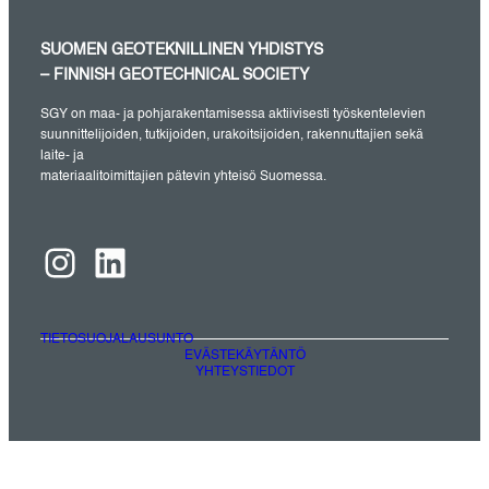
SUOMEN GEOTEKNILLINEN YHDISTYS
– FINNISH GEOTECHNICAL SOCIETY
SGY on maa- ja pohjarakentamisessa aktiivisesti työskentelevien
suunnittelijoiden, tutkijoiden, urakoitsijoiden, rakennuttajien sekä
laite- ja
materiaalitoimittajien pätevin yhteisö Suomessa.
Instagram
LinkedIn
TIETOSUOJALAUSUNTO
EVÄSTEKÄYTÄNTÖ
YHTEYSTIEDOT