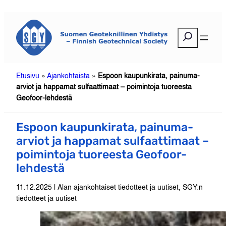
Siirry
sisältöön
E
t
s
i
Etusivu
»
Ajankohtaista
»
Espoon kaupunkirata, painuma-
arviot ja happamat sulfaattimaat – poimintoja tuoreesta
Geofoor-lehdestä
Espoon kaupunkirata, painuma-
arviot ja happamat sulfaattimaat –
poimintoja tuoreesta Geofoor-
lehdestä
11.12.2025 | Alan ajankohtaiset tiedotteet ja uutiset, SGY:n
tiedotteet ja uutiset