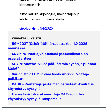
kiinnostuneille!
Kiitos kaikille kirjoittajille, mainostajille ja
lehden teossa mukana olleille!
Geofoor-lehti 54/2025
Viimeksi julkaistu
NGM2027 (Oslo): jätäthän abstraktisi 1.9.2026
mennessä
SGY:n 75-vuotisjuhla kokosi geotekniikan alan
osaajat yhteen
SGY 75 vuotta: ”Viileä pää, lämmin sydän ja puhtaat
kädet”
Suunnittele SGY:lle oma haalarimerkki! Voittaja
palkitaan!
RASU – Rautatiejärjestelmän perusteet -koulutus
käynnistyy syksyllä
Menestyvä Infrarakennuttaja RAP-koulutus
käynnistyy syksyllä Tampereella