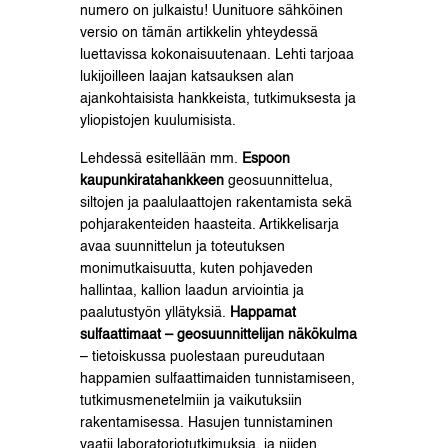
numero on julkaistu! Uunituore sähköinen
versio on tämän artikkelin yhteydessä
luettavissa kokonaisuutenaan. Lehti tarjoaa
lukijoilleen laajan katsauksen alan
ajankohtaisista hankkeista, tutkimuksesta ja
yliopistojen kuulumisista.
Lehdessä esitellään mm.
Espoon
kaupunkiratahankkeen
geosuunnittelua,
siltojen ja paalulaattojen rakentamista sekä
pohjarakenteiden haasteita. Artikkelisarja
avaa suunnittelun ja toteutuksen
monimutkaisuutta, kuten pohjaveden
hallintaa, kallion laadun arviointia ja
paalutustyön yllätyksiä.
Happamat
sulfaattimaat – geosuunnittelijan näkökulma
– tietoiskussa puolestaan pureudutaan
happamien sulfaattimaiden tunnistamiseen,
tutkimusmenetelmiin ja vaikutuksiin
rakentamisessa. Hasujen tunnistaminen
vaatii laboratoriotutkimuksia, ja niiden