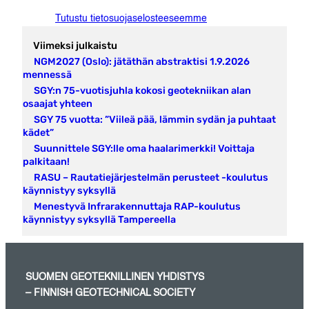
Tutustu tietosuojaselosteeseemme
Viimeksi julkaistu
NGM2027 (Oslo): jätäthän abstraktisi 1.9.2026
mennessä
SGY:n 75-vuotisjuhla kokosi geotekniikan alan
osaajat yhteen
SGY 75 vuotta: ”Viileä pää, lämmin sydän ja puhtaat
kädet”
Suunnittele SGY:lle oma haalarimerkki! Voittaja
palkitaan!
RASU – Rautatiejärjestelmän perusteet -koulutus
käynnistyy syksyllä
Menestyvä Infrarakennuttaja RAP-koulutus
käynnistyy syksyllä Tampereella
SUOMEN GEOTEKNILLINEN YHDISTYS
– FINNISH GEOTECHNICAL SOCIETY