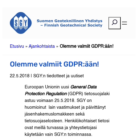
Siirry
sisältöön
E
t
s
i
Etusivu
»
Ajankohtaista
»
Olemme valmiit GDPR:ään!
Olemme valmiit GDPR:ään!
22.5.2018 | SGY:n tiedotteet ja uutiset
Euroopan Unionin uusi
General Data
Protection Regulation
(GDPR) tietosuojalaki
astuu voimaan 25.5.2018. SGY on
huomioinut lain vaatimukset ja päivittänyt
jäsenhakemuslomakkeen sekä
tietosuojaselosteen. Henkilökohtaiset tietosi
ovat meillä turvassa ja yhteystietojasi
käytetään vain SGY:n toiminnassa.