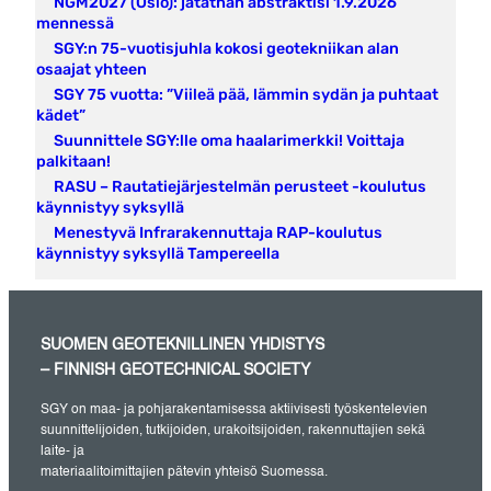
NGM2027 (Oslo): jätäthän abstraktisi 1.9.2026
mennessä
SGY:n 75-vuotisjuhla kokosi geotekniikan alan
osaajat yhteen
SGY 75 vuotta: ”Viileä pää, lämmin sydän ja puhtaat
kädet”
Suunnittele SGY:lle oma haalarimerkki! Voittaja
palkitaan!
RASU – Rautatiejärjestelmän perusteet -koulutus
käynnistyy syksyllä
Menestyvä Infrarakennuttaja RAP-koulutus
käynnistyy syksyllä Tampereella
SUOMEN GEOTEKNILLINEN YHDISTYS
– FINNISH GEOTECHNICAL SOCIETY
SGY on maa- ja pohjarakentamisessa aktiivisesti työskentelevien
suunnittelijoiden, tutkijoiden, urakoitsijoiden, rakennuttajien sekä
laite- ja
materiaalitoimittajien pätevin yhteisö Suomessa.