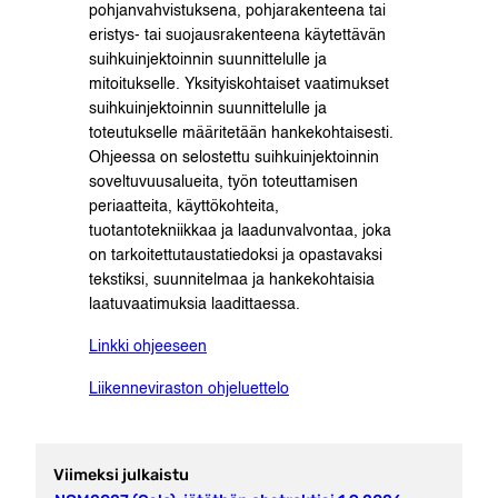
pohjanvahvistuksena, pohjarakenteena tai
eristys- tai suojausrakenteena käytettävän
suihkuinjektoinnin suunnittelulle ja
mitoitukselle. Yksityiskohtaiset vaatimukset
suihkuinjektoinnin suunnittelulle ja
toteutukselle määritetään hankekohtaisesti.
Ohjeessa on selostettu suihkuinjektoinnin
soveltuvuusalueita, työn toteuttamisen
periaatteita, käyttökohteita,
tuotantotekniikkaa ja laadunvalvontaa, joka
on tarkoitettutaustatiedoksi ja opastavaksi
tekstiksi, suunnitelmaa ja hankekohtaisia
laatuvaatimuksia laadittaessa.
Linkki ohjeeseen
Liikenneviraston ohjeluettelo
Viimeksi julkaistu