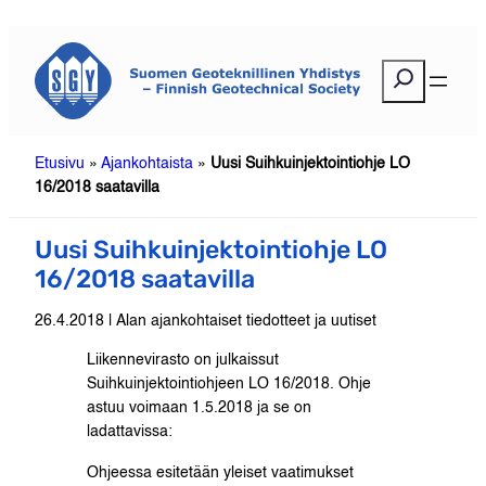
Siirry
sisältöön
E
t
s
i
Etusivu
»
Ajankohtaista
»
Uusi Suihkuinjektointiohje LO
16/2018 saatavilla
Uusi Suihkuinjektointiohje LO
16/2018 saatavilla
26.4.2018 | Alan ajankohtaiset tiedotteet ja uutiset
Liikennevirasto on julkaissut
Suihkuinjektointiohjeen LO 16/2018. Ohje
astuu voimaan 1.5.2018 ja se on
ladattavissa:
Ohjeessa esitetään yleiset vaatimukset