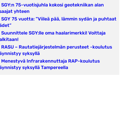
SGY:n 75-vuotisjuhla kokosi geotekniikan alan
saajat yhteen
SGY 75 vuotta: ”Viileä pää, lämmin sydän ja puhtaat
ädet”
Suunnittele SGY:lle oma haalarimerkki! Voittaja
alkitaan!
RASU – Rautatiejärjestelmän perusteet -koulutus
äynnistyy syksyllä
Menestyvä Infrarakennuttaja RAP-koulutus
äynnistyy syksyllä Tampereella