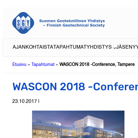
Siirry
sisältöön
AJANKOHTAISTA
TAPAHTUMAT
YHDISTYS
JÄSENY
Etusivu
»
Tapahtumat
»
WASCON 2018 -Conference, Tampere
WASCON 2018 -Conferen
23.10.2017 |