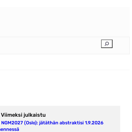
E
t
s
i
Viimeksi julkaistu
NGM2027 (Oslo): jätäthän abstraktisi 1.9.2026
ennessä