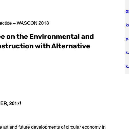
o
Practice – WASCON 2018
k
ce on the Environmental and
p
nstruction with Alternative
k
k
ER, 2017!
 art and future developments of circular economy in