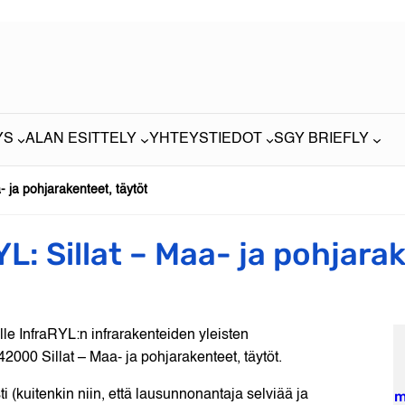
YS
ALAN ESITTELY
YHTEYSTIEDOT
SGY BRIEFLY
 ja pohjarakenteet, täytöt
: Sillat – Maa- ja pohjarak
e InfraRYL:n infrarakenteiden yleisten
000 Sillat – Maa- ja pohjarakenteet, täytöt.
(kuitenkin niin, että lausunnonantaja selviää ja
m