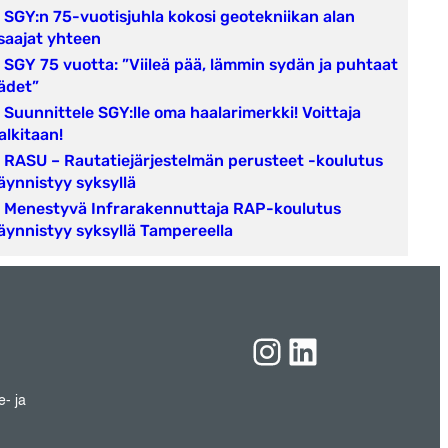
SGY:n 75-vuotisjuhla kokosi geotekniikan alan
saajat yhteen
SGY 75 vuotta: ”Viileä pää, lämmin sydän ja puhtaat
ädet”
Suunnittele SGY:lle oma haalarimerkki! Voittaja
alkitaan!
RASU – Rautatiejärjestelmän perusteet -koulutus
äynnistyy syksyllä
Menestyvä Infrarakennuttaja RAP-koulutus
äynnistyy syksyllä Tampereella
Instagram
LinkedIn
e- ja