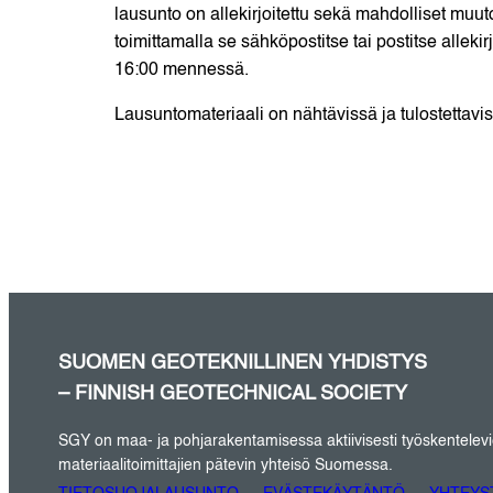
lausunto on allekirjoitettu sekä mahdolliset muut
toimittamalla se sähköpostitse tai postitse alleki
16:00 mennessä.
Lausuntomateriaali on nähtävissä ja tulostettavi
SUOMEN GEOTEKNILLINEN YHDISTYS
– FINNISH GEOTECHNICAL SOCIETY
SGY on maa- ja pohjarakentamisessa aktiivisesti työskentelevien 
materiaalitoimittajien pätevin yhteisö Suomessa.