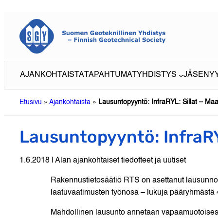
Siirry
sisältöön
AJANKOHTAISTA
TAPAHTUMAT
YHDISTYS
JÄSENY
Etusivu
»
Ajankohtaista
»
Lausuntopyyntö: InfraRYL: Sillat – Maa-
Lausuntopyyntö: InfraRYL
1.6.2018 | Alan ajankohtaiset tiedotteet ja uutiset
Rakennustietosäätiö RTS on asettanut lausunnoll
laatuvaatimusten työnosa – lukuja pääryhmästä 42
Mahdollinen lausunto annetaan vapaamuotoisesti 