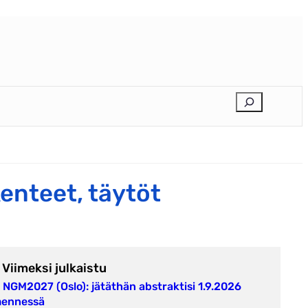
E
t
s
i
enteet, täytöt
Viimeksi julkaistu
NGM2027 (Oslo): jätäthän abstraktisi 1.9.2026
ennessä