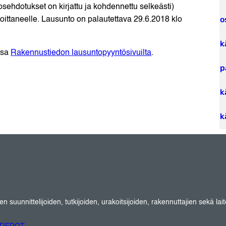
osehdotukset on kirjattu ja kohdennettu selkeästi)
o
rjoittaneelle. Lausunto on palautettava 29.6.2018 klo
k
ssa
Rakennustiedon lausuntopyyntösivuilta
.
p
k
k
suunnittelijoiden, tutkijoiden, urakoitsijoiden, rakennuttajien sekä lait