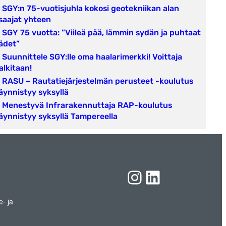
SGY:n 75-vuotisjuhla kokosi geotekniikan alan
saajat yhteen
SGY 75 vuotta: ”Viileä pää, lämmin sydän ja puhtaat
ädet”
Suunnittele SGY:lle oma haalarimerkki! Voittaja
alkitaan!
RASU – Rautatiejärjestelmän perusteet -koulutus
äynnistyy syksyllä
Menestyvä Infrarakennuttaja RAP-koulutus
äynnistyy syksyllä Tampereella
Instagram
LinkedIn
e- ja