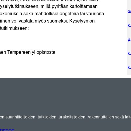
yselytutkimukseen, millä pyritään kartoittamaan
o
kokemuksia sekä mahdollisia ongelmia tai vaurioita
iihen voi vastata myös suomeksi. Kyselyyn on
k
 tutkimukseen:
p
en Tampereen yliopistosta
k
k
suunnittelijoiden, tutkijoiden, urakoitsijoiden, rakennuttajien sekä lait