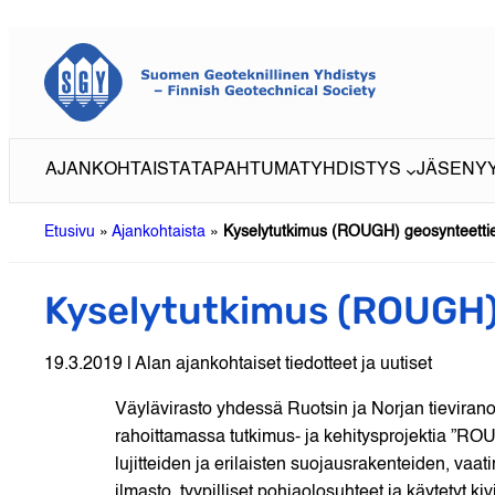
Siirry
sisältöön
AJANKOHTAISTA
TAPAHTUMAT
YHDISTYS
JÄSENY
Etusivu
»
Ajankohtaista
»
Kyselytutkimus (ROUGH) geosynteettie
Kyselytutkimus (ROUGH)
19.3.2019 | Alan ajankohtaiset tiedotteet ja uutiset
Väylävirasto yhdessä Ruotsin ja Norjan tieviran
rahoittamassa tutkimus- ja kehitysprojektia ”RO
lujitteiden ja erilaisten suojausrakenteiden, vaa
ilmasto, tyypilliset pohjaolosuhteet ja käytetyt 