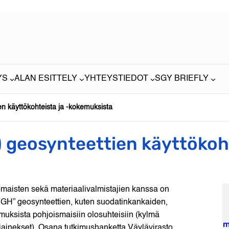
YS
ALAN ESITTELY
YHTEYSTIEDOT
SGY BRIEFLY
n käyttökohteista ja -kokemuksista
 geosynteettien käyttökoht
omaisten sekä materiaalivalmistajien kanssa on
UGH” geosynteettien, kuten suodatinkankaiden,
timuksista pohjoismaisiin olosuhteisiin (kylmä
m
kiviainekset). Osana tutkimushanketta Väylävirasto