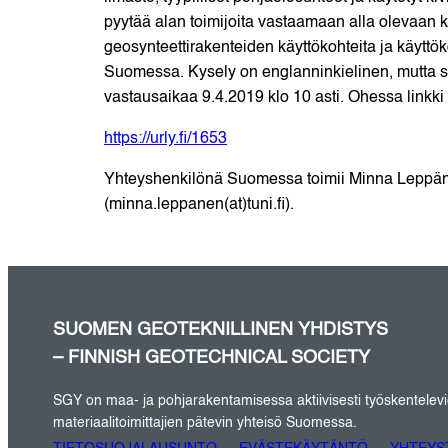
pyytää alan toimijoita vastaamaan alla olevaan k
geosynteettirakenteiden käyttökohteita ja käyttö
Suomessa. Kysely on englanninkielinen, mutta s
vastausaikaa 9.4.2019 klo 10 asti. Ohessa linkki
https://urly.fi/1653
Yhteyshenkilönä Suomessa toimii Minna Leppän
(minna.leppanen(at)tuni.fi).
SUOMEN GEOTEKNILLINEN YHDISTYS
– FINNISH GEOTECHNICAL SOCIETY
SGY on maa- ja pohjarakentamisessa aktiivisesti työskentelevien 
materiaalitoimittajien pätevin yhteisö Suomessa.