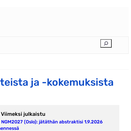
E
t
s
i
eista ja -kokemuksista
Viimeksi julkaistu
NGM2027 (Oslo): jätäthän abstraktisi 1.9.2026
ennessä