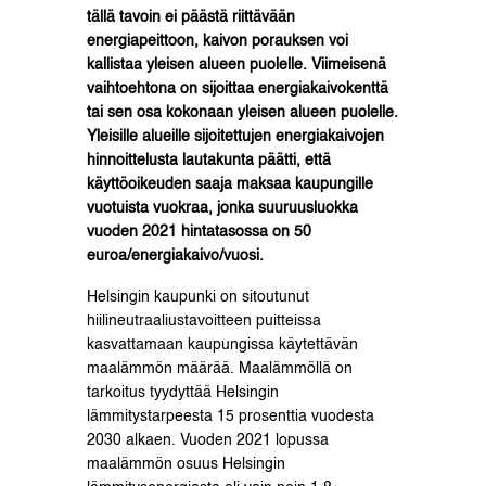
tällä tavoin ei päästä riittävään
energiapeittoon, kaivon porauksen voi
kallistaa yleisen alueen puolelle. Viimeisenä
vaihtoehtona on sijoittaa energiakaivokenttä
tai sen osa kokonaan yleisen alueen puolelle.
Yleisille alueille sijoitettujen energiakaivojen
hinnoittelusta lautakunta päätti, että
käyttöoikeuden saaja maksaa kaupungille
vuotuista vuokraa, jonka suuruusluokka
vuoden 2021 hintatasossa on 50
euroa/energiakaivo/vuosi.
Helsingin kaupunki on sitoutunut
hiilineutraaliustavoitteen puitteissa
kasvattamaan kaupungissa käytettävän
maalämmön määrää. Maalämmöllä on
tarkoitus tyydyttää Helsingin
lämmitystarpeesta 15 prosenttia vuodesta
2030 alkaen. Vuoden 2021 lopussa
maalämmön osuus Helsingin