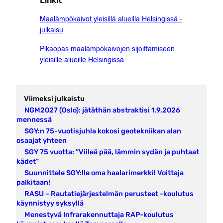
Linkit
Maalämpökaivot yleisillä alueilla Helsingissä -
julkaisu
Pikaopas maalämpökaivojen sijoittamiseen
yleisille alueille Helsingissä
Viimeksi julkaistu
NGM2027 (Oslo): jätäthän abstraktisi 1.9.2026
mennessä
SGY:n 75-vuotisjuhla kokosi geotekniikan alan
osaajat yhteen
SGY 75 vuotta: ”Viileä pää, lämmin sydän ja puhtaat
kädet”
Suunnittele SGY:lle oma haalarimerkki! Voittaja
palkitaan!
RASU – Rautatiejärjestelmän perusteet -koulutus
käynnistyy syksyllä
Menestyvä Infrarakennuttaja RAP-koulutus