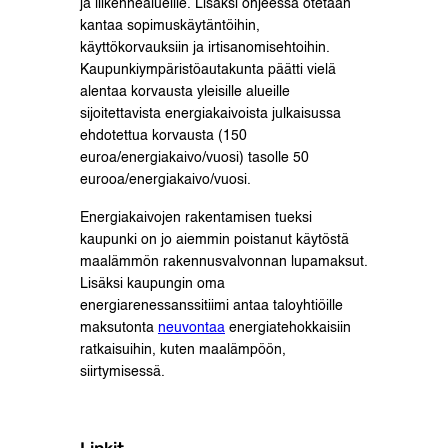
ja liikennealueille. Lisäksi ohjeessa otetaan
kantaa sopimuskäytäntöihin,
käyttökorvauksiin ja irtisanomisehtoihin.
Kaupunkiympäristöautakunta päätti vielä
alentaa korvausta yleisille alueille
sijoitettavista energiakaivoista julkaisussa
ehdotettua korvausta (150
euroa/energiakaivo/vuosi) tasolle 50
eurooa/energiakaivo/vuosi.
Energiakaivojen rakentamisen tueksi
kaupunki on jo aiemmin poistanut käytöstä
maalämmön rakennusvalvonnan lupamaksut.
Lisäksi kaupungin oma
energiarenessanssitiimi antaa taloyhtiöille
maksutonta
neuvontaa
energiatehokkaisiin
ratkaisuihin, kuten maalämpöön,
siirtymisessä.