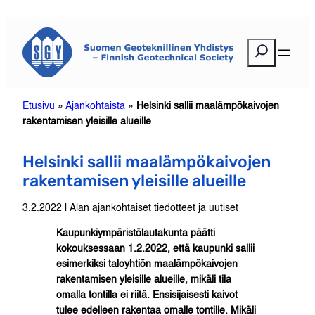
Siirry
sisältöön
E
t
s
i
Etusivu
»
Ajankohtaista
»
Helsinki sallii maalämpökaivojen
rakentamisen yleisille alueille
Helsinki sallii maalämpökaivojen
rakentamisen yleisille alueille
3.2.2022 | Alan ajankohtaiset tiedotteet ja uutiset
Kaupunkiympäristölautakunta päätti
kokouksessaan 1.2.2022, että kaupunki sallii
esimerkiksi taloyhtiön maalämpökaivojen
rakentamisen yleisille alueille, mikäli tila
omalla tontilla ei riitä. Ensisijaisesti kaivot
tulee edelleen rakentaa omalle tontille. Mikäli