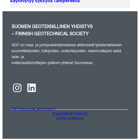
käynnistyy syksyllä Tampereella
SUOMEN GEOTEKNILLINEN YHDISTYS
– FINNISH GEOTECHNICAL SOCIETY
SGY on maa- ja pohjarakentamisessa aktiivisesti työskentelevien
suunnittelijoiden, tutkijoiden, urakoitsijoiden, rakennuttajien sekä
laite- ja
materiaalitoimittajien pätevin yhteisö Suomessa.
Instagram
LinkedIn
TIETOSUOJALAUSUNTO
EVÄSTEKÄYTÄNTÖ
YHTEYSTIEDOT