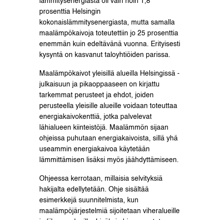
lämmitysenergiasta oli vain noin 1,8
prosenttia Helsingin
kokonaislämmitysenergiasta, mutta samalla
maalämpökaivoja toteutettiin jo 25 prosenttia
enemmän kuin edeltävänä vuonna. Erityisesti
kysyntä on kasvanut taloyhtiöiden parissa.
Maalämpökaivot yleisillä alueilla Helsingissä -
julkaisuun ja pikaoppaaseen on kirjattu
tarkemmat perusteet ja ehdot, joiden
perusteella yleisille alueille voidaan toteuttaa
energiakaivokenttiä, jotka palvelevat
lähialueen kiinteistöjä. Maalämmön sijaan
ohjeissa puhutaan energiakaivoista, sillä yhä
useammin energiakaivoa käytetään
lämmittämisen lisäksi myös jäähdyttämiseen.
Ohjeessa kerrotaan, millaisia selvityksiä
hakijalta edellytetään. Ohje sisältää
esimerkkejä suunnitelmista, kun
maalämpöjärjestelmiä sijoitetaan viheralueille