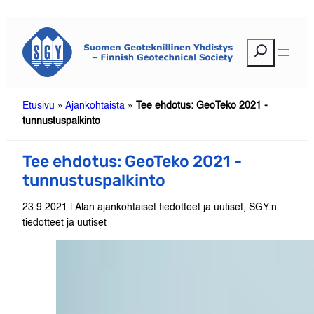
Siirry
sisältöön
E
t
s
i
Etusivu
»
Ajankohtaista
»
Tee ehdotus: GeoTeko 2021 -
tunnustuspalkinto
Tee ehdotus: GeoTeko 2021 -
tunnustuspalkinto
23.9.2021 | Alan ajankohtaiset tiedotteet ja uutiset, SGY:n
tiedotteet ja uutiset