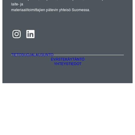
laite- ja
materiaalitoimittajien pätevin yhteisö Suomessa.
Instagram
LinkedIn
TIETOSUOJALAUSUNTO
EVÄSTEKÄYTÄNTÖ
YHTEYSTIEDOT