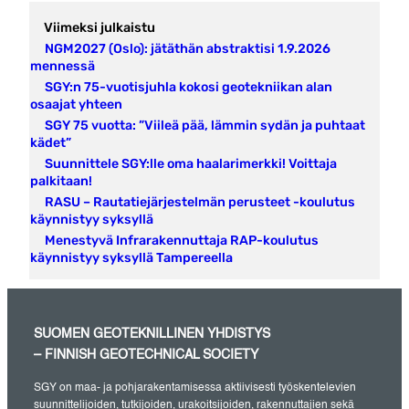
Viimeksi julkaistu
NGM2027 (Oslo): jätäthän abstraktisi 1.9.2026
mennessä
SGY:n 75-vuotisjuhla kokosi geotekniikan alan
osaajat yhteen
SGY 75 vuotta: ”Viileä pää, lämmin sydän ja puhtaat
kädet”
Suunnittele SGY:lle oma haalarimerkki! Voittaja
palkitaan!
RASU – Rautatiejärjestelmän perusteet -koulutus
käynnistyy syksyllä
Menestyvä Infrarakennuttaja RAP-koulutus
käynnistyy syksyllä Tampereella
SUOMEN GEOTEKNILLINEN YHDISTYS
– FINNISH GEOTECHNICAL SOCIETY
SGY on maa- ja pohjarakentamisessa aktiivisesti työskentelevien
suunnittelijoiden, tutkijoiden, urakoitsijoiden, rakennuttajien sekä