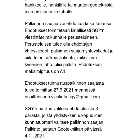
hankkeelle, henkilölle tai muuten geoteknistä
alaa edistäneelle taholle.
Palkinnon saajaa voi ehdottaa kuka tahansa.
Ehdotukset toimitetaan kirjallisesti SGY:n
viestintätoimikunnalle perusteluineen.
Perusteluissa tulee olla ehdottajan
yhteystiedot, palkinnon saajan yhteystiedot ja
siitä tulee selkeästi ilmetä, miksi juuri
kyseinen taho tulisi palkita. Ehdotuksen
maksimipituus on A4.
Ehdotukset tunnustuspalkinnon saajasta
tulee toimittaa 27.9.2021 mennessä
osoitteeseen viestinta.sgy@gmail.com.
SGY:n hallitus valitsee ehdotuksista 3
parasta, joista yhdistyksen ulkopuolinen
kunniatuomari valitsee palkinnon saajan.
Palkinto jaetaan Geotekniikan päivässä
4.11.2021.