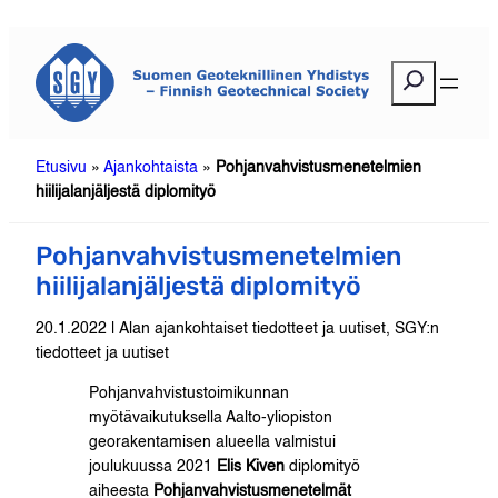
Siirry
sisältöön
E
t
s
i
Etusivu
»
Ajankohtaista
»
Pohjanvahvistusmenetelmien
hiilijalanjäljestä diplomityö
Pohjanvahvistusmenetelmien
hiilijalanjäljestä diplomityö
20.1.2022 | Alan ajankohtaiset tiedotteet ja uutiset, SGY:n
tiedotteet ja uutiset
Pohjanvahvistustoimikunnan
myötävaikutuksella Aalto-yliopiston
georakentamisen alueella valmistui
joulukuussa 2021
Elis Kiven
diplomityö
aiheesta
Pohjanvahvistusmenetelmät