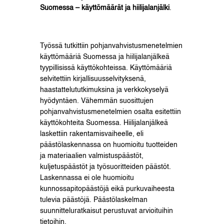
Suomessa – käyttömäärät ja hiilijalanjälki
.
Työssä tutkittiin pohjanvahvistusmenetelmien
käyttömääriä Suomessa ja hiilijalanjälkeä
tyypillisissä käyttökohteissa. Käyttömääriä
selvitettiin kirjallisuusselvityksenä,
haastattelututkimuksina ja verkkokyselyä
hyödyntäen. Vähemmän suosittujen
pohjanvahvistusmenetelmien osalta esitettiin
käyttökohteita Suomessa. Hiilijalanjälkeä
laskettiin rakentamisvaiheelle, eli
päästölaskennassa on huomioitu tuotteiden
ja materiaalien valmistuspäästöt,
kuljetuspäästöt ja työsuoritteiden päästöt.
Laskennassa ei ole huomioitu
kunnossapitopäästöjä eikä purkuvaiheesta
tulevia päästöjä. Päästölaskelman
suunnitteluratkaisut perustuvat arvioituihin
tietoihin.