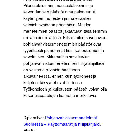
Pilaristabiloinnin, massastabiloinnin ja
keventämisen päästöt ovat painottunut
käytettyjen tuotteiden ja materiaalien
valmistusvaiheen päästöihin. Muiden
menetelmien päästöt jakautuvat tasaisemmin
eri vaiheiden välissä. Kitkamaihin soveltuvien
pohjanvahvistusmenetelmien päästöt ovat
tyypillisesti pienemmät kuin koheesiomaihin
soveltuvien. Kitkamaihin soveltuvien
pohjanvahvistusmenetelmien hiilijalanjälkeä
on vaikeata arvioida hankkeen
alkuvaiheessa, ennen kuin työkoneet ja
kuljetusetäisyydet ovat tiedossa.
Työkoneiden ja kuljetusten päästöt voivat olla
kokonaispäästöjen kannalta merkittäviä.
Diplomityö:
Pohjanvahvistusmenetelmät
Suomessa – Käyttömäärät ja hiilijalanjälki
,