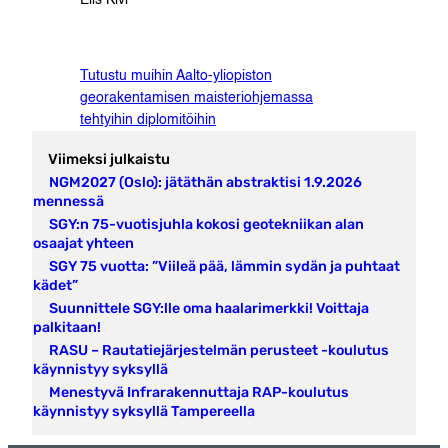
Elis Kivi
Tutustu muihin Aalto-yliopiston
georakentamisen maisteriohjemassa
tehtyihin diplomitöihin
Viimeksi julkaistu
NGM2027 (Oslo): jätäthän abstraktisi 1.9.2026
mennessä
SGY:n 75-vuotisjuhla kokosi geotekniikan alan
osaajat yhteen
SGY 75 vuotta: ”Viileä pää, lämmin sydän ja puhtaat
kädet”
Suunnittele SGY:lle oma haalarimerkki! Voittaja
palkitaan!
RASU – Rautatiejärjestelmän perusteet -koulutus
käynnistyy syksyllä
Menestyvä Infrarakennuttaja RAP-koulutus
käynnistyy syksyllä Tampereella