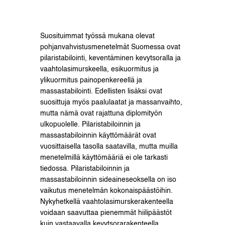
Suosituimmat työssä mukana olevat
pohjanvahvistusmenetelmät Suomessa ovat
pilaristabilointi, keventäminen kevytsoralla ja
vaahtolasimurskeella, esikuormitus ja
ylikuormitus painopenkereellä ja
massastabilointi. Edellisten lisäksi ovat
suosittuja myös paalulaatat ja massanvaihto,
mutta nämä ovat rajattuna diplomityön
ulkopuolelle. Pilaristabiloinnin ja
massastabiloinnin käyttömäärät ovat
vuosittaisella tasolla saatavilla, mutta muilla
menetelmillä käyttömääriä ei ole tarkasti
tiedossa. Pilaristabiloinnin ja
massastabiloinnin sideaineseoksella on iso
vaikutus menetelmän kokonaispäästöihin.
Nykyhetkellä vaahtolasimurskerakenteella
voidaan saavuttaa pienemmät hiilipäästöt
kuin vastaavalla kevytsorarakenteella.